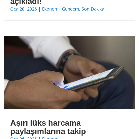
açıkladı!
Oca 28, 2026
|
Ekonomi
,
Gündem
,
Son Dakika
Aşırı lüks harcama
paylaşımlarına takip
Oca 26, 2026
|
Ekonomi