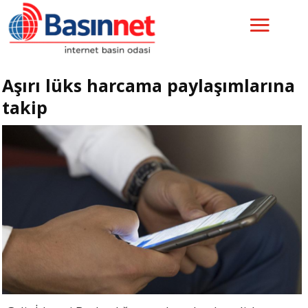
Aşırı lüks harcama paylaşımlarına
takip