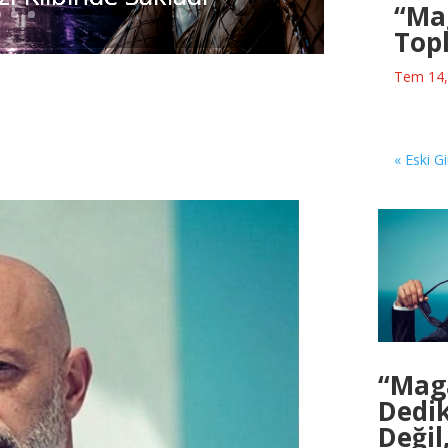
“Ma
Top
YDEMİR ‘’GLORIZE
LE UNUTULMAZ BİR
Tem 14,
 ATTI
« Eski Gi
“Mag
Dedi
Değil