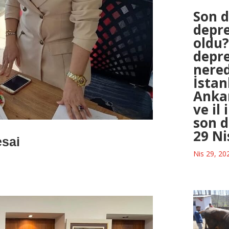
Son 
depr
oldu?
depr
nered
İstan
Ankar
ve il
son 
29 Ni
esai
Nis 29, 20