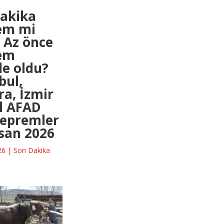
dakika
em mi
 Az önce
em
e oldu?
bul,
a, İzmir
 il AFAD
depremler
san 2026
26
|
Son Dakika