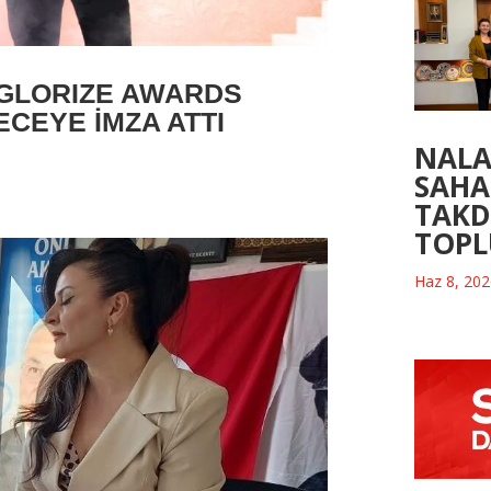
’GLORIZE AWARDS
ECEYE İMZA ATTI
NALA
SAH
TAKD
TOP
Haz 8, 20