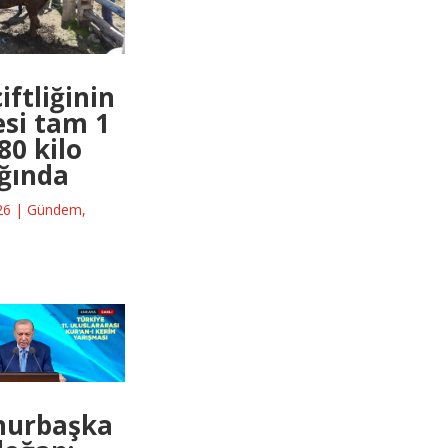
iftliğinin
si tam 1
80 kilo
ığında
26
|
Gündem
,
urbaşka