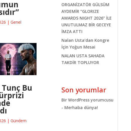
umun
ORGANİZATÖR GÜLSÜM
ıdır”
AYDEMİR ‘’GLORIZE
AWARDS NIGHT 2026’’ İLE
026
|
Genel
UNUTULMAZ BİR GECEYE
İMZA ATTI
Nalan Usta’dan Kongre
İçin Yoğun Mesai
NALAN USTA SAHADA
TAKDİR TOPLUYOR
 Tunç Bu
Son yorumlar
ürprizi
Bir WordPress yorumcusu
nde
-
Merhaba dünya!
dı
026
|
Gündem