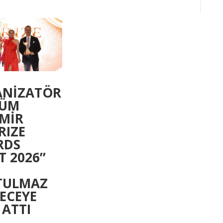
ANİZATÖR
SÜM
MİR
RIZE
RDS
 2026’’
TULMAZ
GECEYE
 ATTI