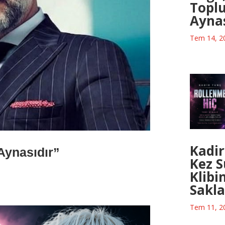
Topl
Aynas
Tem 14, 2
Kadir
Aynasıdır”
Kez S
Klibi
Sakla
Tem 11, 2