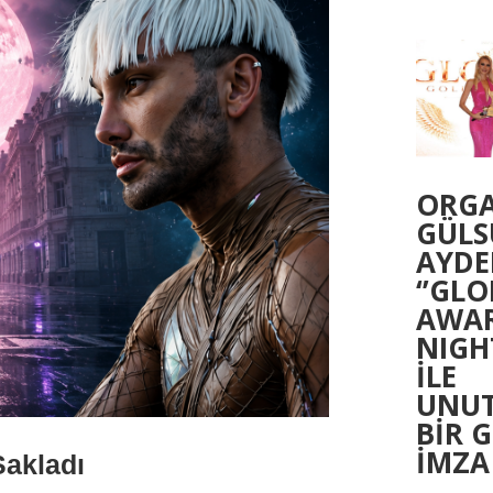
ORG
GÜL
AYDE
‘’GLO
AWA
NIGHT
İLE
UNU
BİR 
İMZA
Sakladı