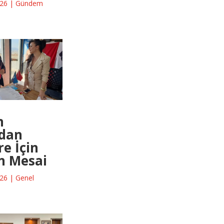
026
|
Gündem
n
’dan
e İçin
n Mesai
026
|
Genel