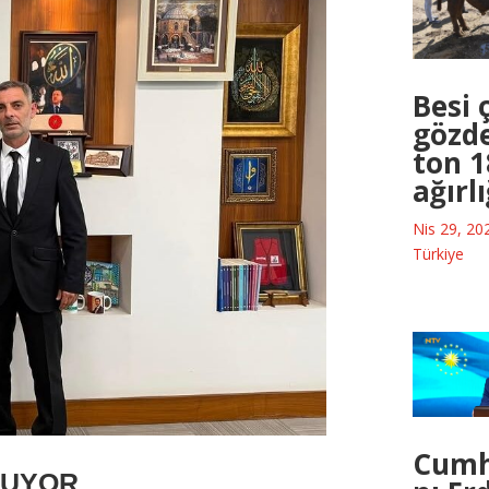
Besi ç
gözde
ton 1
ağırl
Nis 29, 20
Türkiye
Cumh
LUYOR