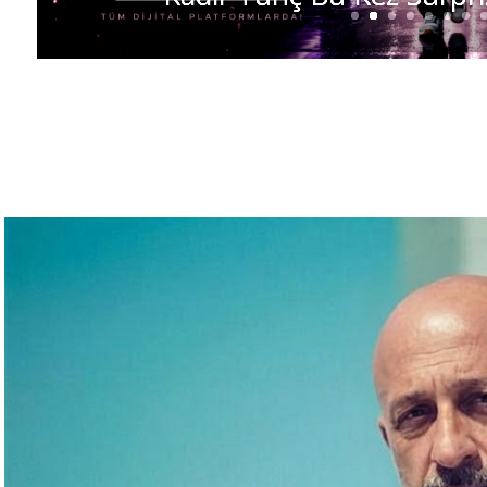
ORGANİZATÖR GÜLSÜM A
AWARDS NIGHT 2026’’ İ
GECEYE İMZA