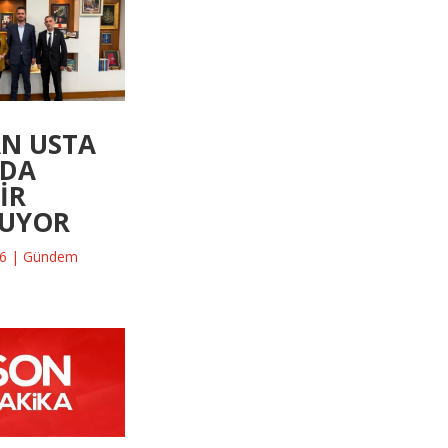
N USTA
ADA
İR
LUYOR
26
|
Gündem