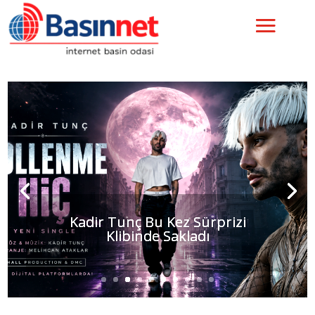
ORGANİZATÖR GÜLSÜM
AYDEMİR ‘’GLORIZE AWARDS
NIGHT 2026’’ İLE UNUTULMAZ
BİR GECEYE İMZA ATTI