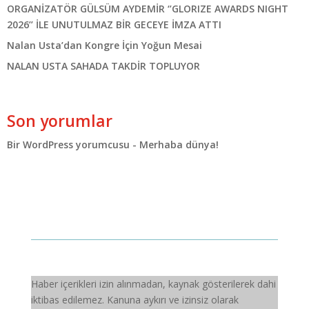
ORGANİZATÖR GÜLSÜM AYDEMİR ‘’GLORIZE AWARDS NIGHT
2026’’ İLE UNUTULMAZ BİR GECEYE İMZA ATTI
Nalan Usta’dan Kongre İçin Yoğun Mesai
NALAN USTA SAHADA TAKDİR TOPLUYOR
Son yorumlar
Bir WordPress yorumcusu
-
Merhaba dünya!
Haber içerikleri izin alınmadan, kaynak gösterilerek dahi
iktibas edilemez. Kanuna aykırı ve izinsiz olarak