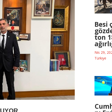
Besi ç
gözde
ton 1
ağırl
Nis 29, 20
Türkiye
Cumh
LUYOR