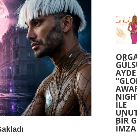
ORG
GÜL
AYDE
‘’GLO
AWA
NIGHT
İLE
UNU
BİR 
İMZA
Sakladı