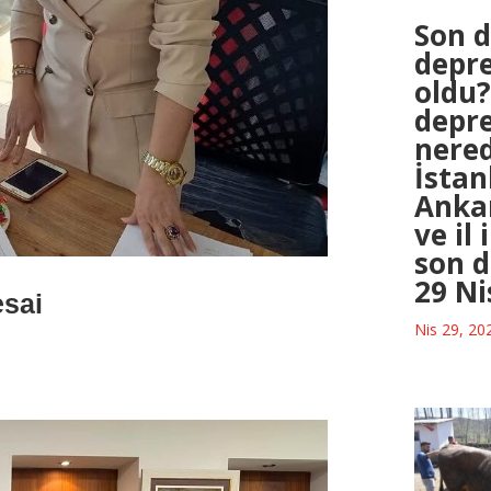
Son 
depr
oldu?
depr
nered
İstan
Ankar
ve il
son 
29 Ni
esai
Nis 29, 20