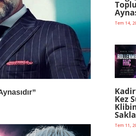
Topl
Aynas
Tem 14, 2
Kadir
Aynasıdır”
Kez S
Klibi
Sakla
Tem 11, 2