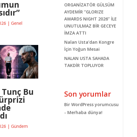
umun
ORGANİZATÖR GÜLSÜM
ıdır”
AYDEMİR ‘’GLORIZE
AWARDS NIGHT 2026’’ İLE
026
|
Genel
UNUTULMAZ BİR GECEYE
İMZA ATTI
Nalan Usta’dan Kongre
İçin Yoğun Mesai
NALAN USTA SAHADA
TAKDİR TOPLUYOR
 Tunç Bu
Son yorumlar
ürprizi
Bir WordPress yorumcusu
nde
-
Merhaba dünya!
dı
026
|
Gündem