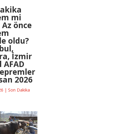
dakika
em mi
 Az önce
em
e oldu?
bul,
a, İzmir
 il AFAD
depremler
san 2026
26
|
Son Dakika