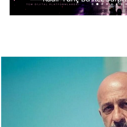
ORGANİZATÖR GÜLSÜM A
AWARDS NIGHT 2026’’ İ
GECEYE İMZA