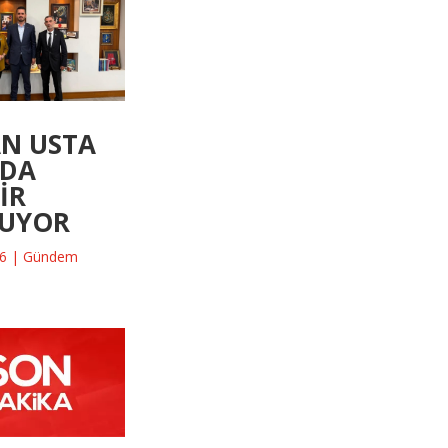
N USTA
ADA
İR
LUYOR
26
|
Gündem