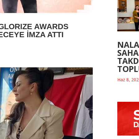
’GLORIZE AWARDS
ECEYE İMZA ATTI
NALA
SAH
TAKD
TOP
Haz 8, 20