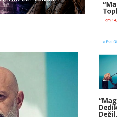
“Ma
Top
YDEMİR ‘’GLORIZE
Tem 14,
LE UNUTULMAZ BİR
 ATTI
« Eski Gi
“Mag
Dedi
Değil