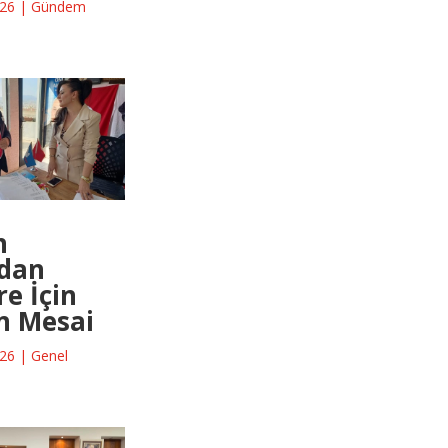
026
|
Gündem
n
’dan
e İçin
n Mesai
026
|
Genel