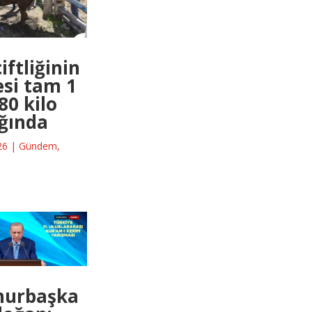
iftliğinin
si tam 1
80 kilo
ığında
26
|
Gündem
,
urbaşka