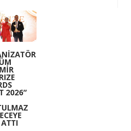
ANİZATÖR
SÜM
MİR
RIZE
RDS
 2026’’
TULMAZ
GECEYE
 ATTI