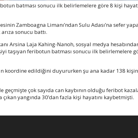
ibotun batması sonucu ilk belirlemelere göre 8 kişi hayat
gesinin Zamboagna Limanı’ndan Sulu Adası’na sefer yap
k arıza sonucu battı.
aşkanı Arsina Laja Kahing-Nanoh, sosyal medya hesabından
yi taşıyan feribotun batması sonucu ilk belirlemelere gö
nın koordine edildiğini duyururken şu ana kadar 138 kişin
de geçmişte çok sayıda can kaybının olduğu feribot kazal
a çıkan yangında 30’dan fazla kişi hayatını kaybetmişti.