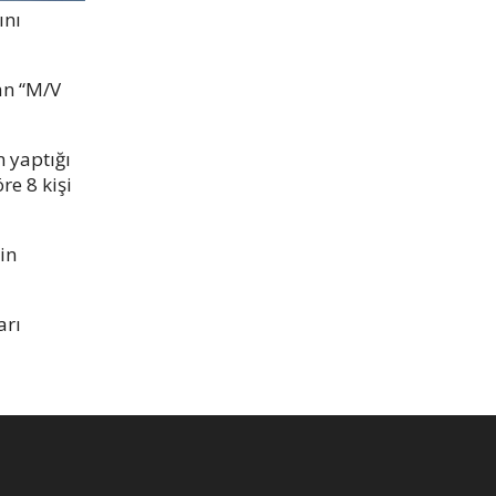
ını
an “M/V
 yaptığı
re 8 kişi
in
arı