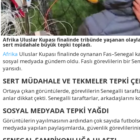
Afrika Uluslar Kupası finalinde tribünde yaşanan olayl
sert müdahale büyük tepki topladı.
Afrika
Uluslar Kupası finalinde oynanan Fas–Senegal ka
sosyal medyada gündem oldu. Faslı görevlilerin bir Sen
yansıdı.
SERT MÜDAHALE VE TEKMELER TEPKİ ÇE
Ortaya çıkan görüntülerde, görevlilerin Senegalli taraft
anlar dikkat çekti. Senegalli taraftarlar, arkadaşların
SOSYAL MEDYADA TEPKİ YAĞDI
Görüntülerin yayılmasının ardından çok sayıda futbolsev
medyada yapılan paylaşımlarda, güvenlik görevlilerinin o