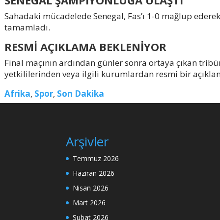
SENEGAL ŞAMPİYONLUĞA ULAŞTI
Sahadaki mücadelede Senegal, Fas’ı 1-0 mağlup ederek 
tamamladı.
RESMİ AÇIKLAMA BEKLENİYOR
Final maçının ardından günler sonra ortaya çıkan tribün
yetkililerinden veya ilgili kurumlardan resmi bir açıkl
Afrika
,
Spor
,
Son Dakika
Arşivler
Temmuz 2026
Haziran 2026
Nisan 2026
Mart 2026
Şubat 2026