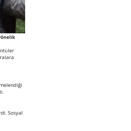
yönelik
ntüler
eralara
kmelendiği
ı.
di. Sosyal