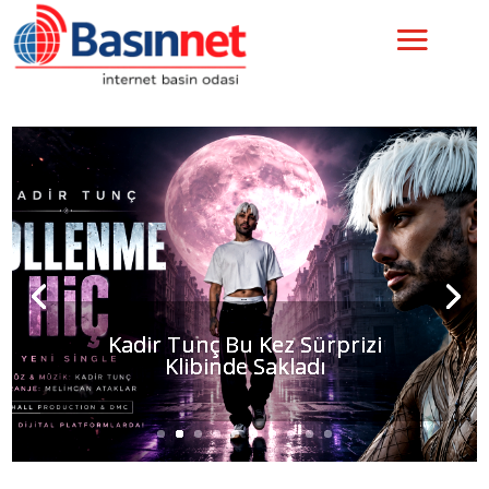
ORGANİZATÖR GÜLSÜM
AYDEMİR ‘’GLORIZE AWARDS
NIGHT 2026’’ İLE UNUTULMAZ
BİR GECEYE İMZA ATTI