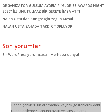
ORGANİZATÖR GÜLSÜM AYDEMİR ‘’GLORIZE AWARDS NIGHT
2026’’ İLE UNUTULMAZ BİR GECEYE İMZA ATTI
Nalan Usta’dan Kongre İçin Yoğun Mesai
NALAN USTA SAHADA TAKDİR TOPLUYOR
Son yorumlar
Bir WordPress yorumcusu
-
Merhaba dünya!
Haber içerikleri izin alınmadan, kaynak gösterilerek dahi
iktibas edilemez. Kanuna aykırı ve izinsiz olarak